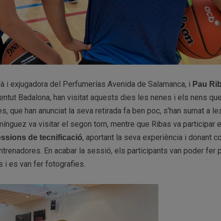
là i exjugadora del Perfumerías Avenida de Salamanca, i
Pau Ri
ntut Badalona, han visitat aquests dies les nenes i els nens qu
s, que han anunciat la seva retirada fa ben poc, s’han sumat a le
ínguez va visitar el segon torn, mentre que Ribas va participar e
, aportant la seva experiència i donant c
ssions de tecnificació
ntrenadores. En acabar la sessió, els participants van poder fer
i es van fer fotografies.