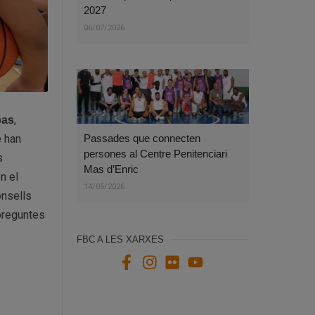
2027
06/07/2026
,
bas
e han
Passades que connecten
persones al Centre Penitenciari
s
Mas d’Enric
n el
14/05/2026
onsells
 preguntes
FBC A LES XARXES