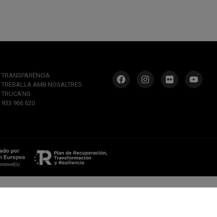
TRANSPARÈNCIA
TREBALLA AMB NOSALTRES
TRUCA’NS:
933 966 620