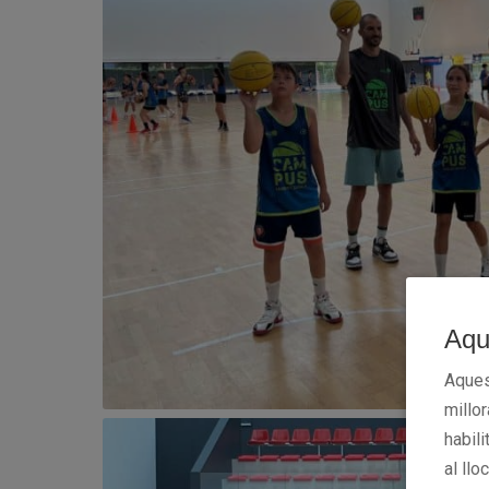
Aqu
Aques
millo
habili
al llo