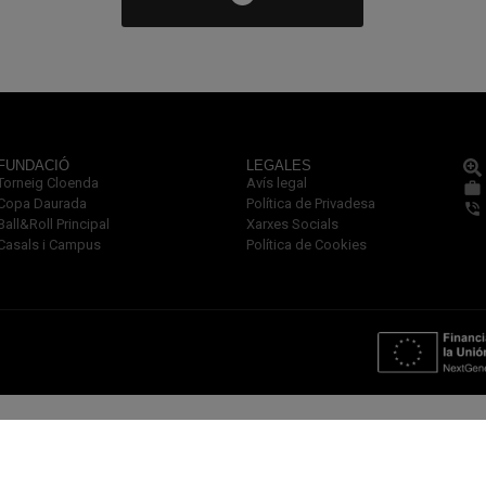
FUNDACIÓ
LEGALES
Torneig Cloenda
Avís legal
Copa Daurada
Política de Privadesa
Ball&Roll Principal
Xarxes Socials
Casals i Campus
Política de Cookies