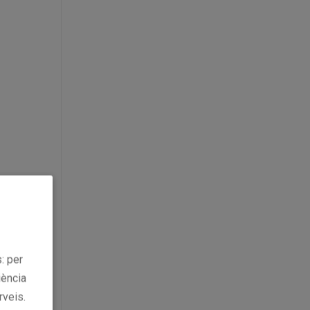
: per
iència
rveis.