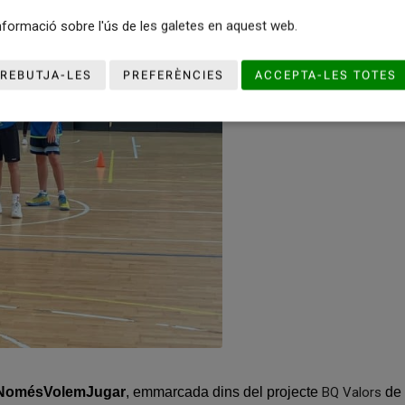
formació sobre l'ús de les galetes en aquest web.
REBUTJA-LES
PREFERÈNCIES
ACCEPTA-LES TOTES
NomésVolemJugar
, emmarcada dins del projecte
BQ Valors
de