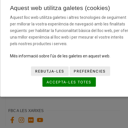
Aquest web utilitza galetes (cookies)
Aquest lloc web utilitza galetes i altres tecnologies de seguiment
per millorar la vostra experiència de navegació amb les finalitats
següents: per habilitar la funcionalitat bàsica del lloc web, per ofer
una millor experiència al lloc web i per mesurar el vostre interès
pels nostres productes i serveis.
Més informació sobre l'ús de les galetes en aquest web.
REBUTJA-LES
PREFERÈNCIES
Passades que connecten persones al Centre
ACCEPTA-LES TOTES
Penitenciari Mas d’Enric
14/05/2026
FBC A LES XARXES