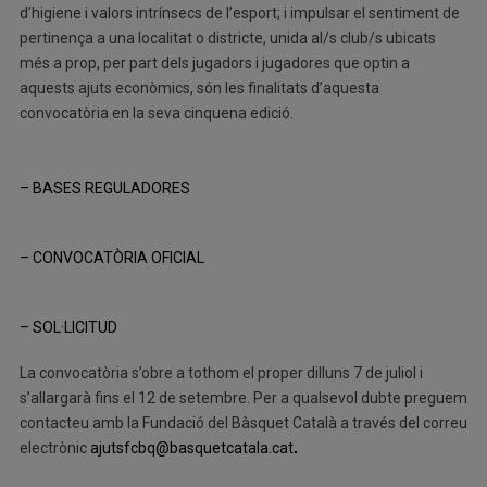
d’higiene i valors intrínsecs de l’esport; i impulsar el sentiment de
pertinença a una localitat o districte, unida al/s club/s ubicats
més a prop, per part dels jugadors i jugadores que optin a
aquests ajuts econòmics, són les finalitats d’aquesta
convocatòria en la seva cinquena edició.
– BASES REGULADORES
– CONVOCATÒRIA OFICIAL
– SOL·LICITUD
La convocatòria s’obre a tothom el proper dilluns 7 de juliol i
s’allargarà fins el 12 de setembre. Per a qualsevol dubte preguem
contacteu amb la Fundació del Bàsquet Català a través del correu
electrònic
ajutsfcbq@basquetcatala.cat
.