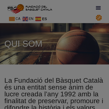
CA
EN
ES
QUI SOM
La Fundació del Bàsquet Català
és una entitat sense ànim de
lucre creada l’any 1992 amb la
finalitat de preservar, promoure i
difondre la història i els valors