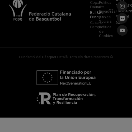
Copa
Política
NOSALTR
Daurada
de
TRUCA’N
Privadesa
Ball&Roll
933 966
Principal
Xarxes
Socials
620
Casals i
Campus
Política
de
Cookies
Fundació del Bàsquet Català. Tots els drets reservats ©