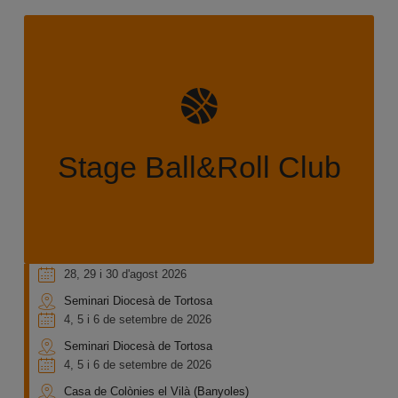
Introdueix els primers detalls tècnics i tàctics de
l’equip, per assolir els objectius de la temporada,
alhora que treballes la cohesió del grup en unes
instal·lacions esportives adaptades a les teves
necessitats.
Stage Ball&Roll Club
MÉS INFORMACIÓ
28, 29 i 30 d'agost 2026
Seminari Diocesà de Tortosa
4, 5 i 6 de setembre de 2026
Seminari Diocesà de Tortosa
4, 5 i 6 de setembre de 2026
Casa de Colònies el Vilà (Banyoles)