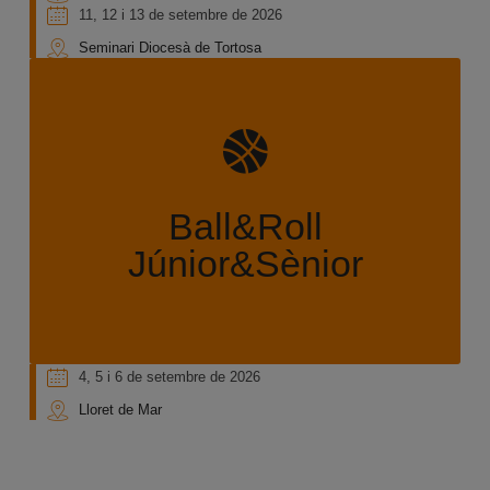
11, 12 i 13 de setembre de 2026
Seminari Diocesà de Tortosa
Entrenaments i partits per fer una preparació
global i específica de la temporada, exclusiu per a
les categories Júnior i Sènior.
Ball&Roll
Júnior&Sènior
MÉS INFORMACIÓ
4, 5 i 6 de setembre de 2026
Lloret de Mar