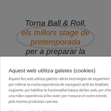
Torna Ball & Roll,
els millors stage de
pretemporada
per a preparar la
temporada de la
millor manera
Aquest web utilitza galetes (cookies)
possible en un
Aquest lloc web utilitza galetes i altres tecnologies de seguiment
per millorar la vostra experiència de navegació amb les finalitats
entorn esportiu
següents: per habilitar la funcionalitat bàsica del lloc web, per ofer
una millor experiència al lloc web i per mesurar el vostre interès
ideal!
pels nostres productes i serveis.