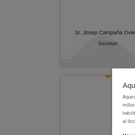
Sr. Josep Campaña Ovi
Secretari
Aqu
Aques
millo
habili
al llo