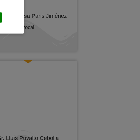
 Maria Luisa Paris Jiménez
Vocal
r. Lluís Puyalto Cebolla