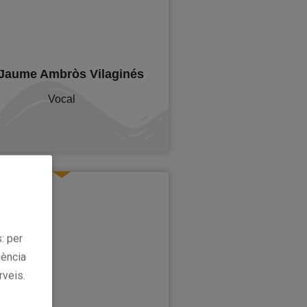
 Jaume Ambròs Vilaginés
Vocal
: per
iència
rveis.