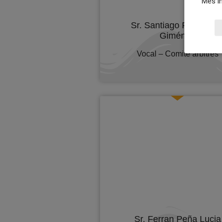
Més in
Sr. Santiago Fernánde
Giménez
Vocal – Comité àrbitres
Sr. Ferran Peña Lucia