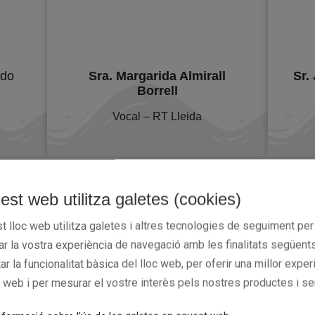
edo
Sra. Margarida Almirall
Sr.
Borrell
Vocal – RT Lleida
est web utilitza galetes (cookies)
t lloc web utilitza galetes i altres tecnologies de seguiment per
rar la vostra experiència de navegació amb les finalitats següents
tar la funcionalitat bàsica del lloc web, per oferir una millor exper
c web i per mesurar el vostre interès pels nostres productes i se