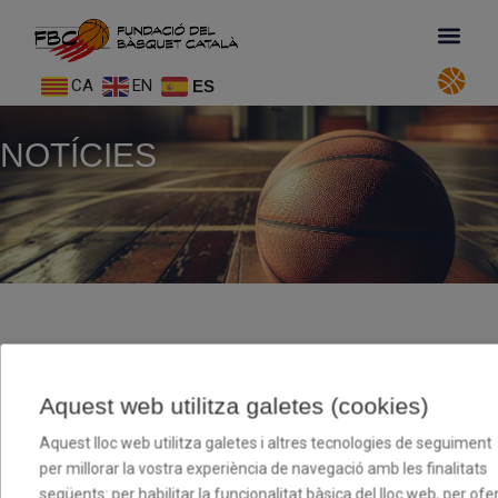
CA
EN
ES
NOTÍCIES
Passades que connecten persones al
Centre Penitenciari Mas d’Enric
Aquest web utilitza galetes (cookies)
14/05/2026
12:37 Pm
Àmbit Cultural I Social
Aquest lloc web utilitza galetes i altres tecnologies de seguiment
per millorar la vostra experiència de navegació amb les finalitats
següents: per habilitar la funcionalitat bàsica del lloc web, per ofer