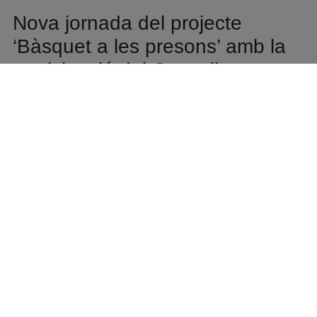
Nova jornada del projecte
‘Bàsquet a les presons’ amb la
participació del Conseller
d’Esports de la Generalitat de
Catalunya, Berni Álvarez.
Aquest dimecres 6 de maig, el
Centre Penitenciari Mas
d’Enric
del Catllar va acollir una nova jornada del
projecte
Bàsquet a les presons
. Un equip format per interns, que
van lluir la simbòlica samarreta del CB Llibertat, va disputar un
partit amistós contra un conjunt configurat per membres de
la
Fundació del Bàsquet Català (FBC)
i la
Federació Catalana
de Basquetbol (FCBQ)
amb la presència destacada del
Conseller d’Esports de la Generalitat de Catalunya,
Berni Álvarez
,
com a jugador compartint pista i equip amb els dos equips. Un
dels àrbitres del partit va ser el tarragoní i àrbitre català de l’ACB i
EuroLeague,
Arnau Padrós
. Aquesta jornada arriba després de