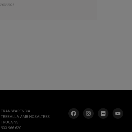
5/03/2026
TRANSPARÈNCIA
TREBALLA AMB NOSALTRES
TRUCA’NS:
933 966 620