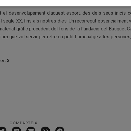
t el desenvolupament d’aquest esport, des dels seus inicis 
segle XX, fins als nostres dies. Un recorregut essencialment v
aterial gràfic procedent del fons de la Fundació del Bàsquet Ca
lhora que vol servir per retre un petit homenatge a les persones, 
port 3.
COMPARTEIX