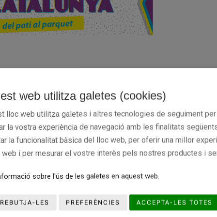
de sortida a l'exposició
"100 anys de Basquetbol a Catalunya,
est web utilitza galetes (cookies)
produïda per la
llà de Llobregat
Fundació del Bàsquet Cata
i la
a
Diputació de Barcelona.
t lloc web utilitza galetes i altres tecnologies de seguiment per
rar la vostra experiència de navegació amb les finalitats següents
ció que es va inaugurar el 2013 per a commemorar els cent
tar la funcionalitat bàsica del lloc web, per oferir una millor exper
t documentat a Catalunya, el març de 1913.
c web i per mesurar el vostre interès pels nostres productes i se
cia d'aquesta mostra començà el mes de juny a Cornellà i estarà
formació sobre l'ús de les galetes en aquest web.
s el mes d’octubre. Posteriorment, es podrà visitar al
Mus
durant tot el mes de novembr
 de Santa Coloma de Gramenet
REBUTJA-LES
PREFERÈNCIES
ACCEPTA-LES TOTES
, on estarà instal·lada fins a finals de 2015
omarcal de Manresa