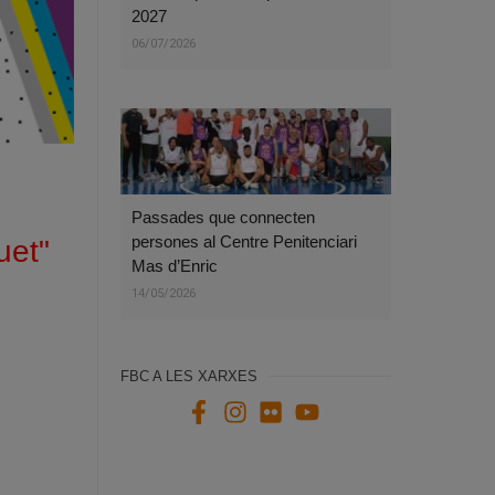
2027
06/07/2026
Passades que connecten
persones al Centre Penitenciari
uet"
Mas d’Enric
14/05/2026
FBC A LES XARXES