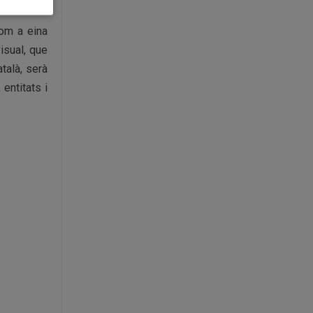
com a eina
isual, que
talà, serà
entitats i