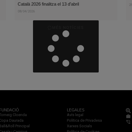
Català 2026 finalitza el 13 d’abril
2
08/04/2026
MÉS NOTÍCIES
FUNDACIÓ
LEGALES
Torneig Cloenda
Avís legal
Copa Daurada
Política de Privadesa
Ball&Roll Principal
Xarxes Socials
Casals i Campus
Política de Cookies