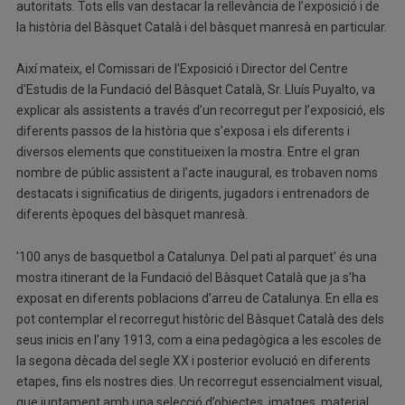
autoritats. Tots ells van destacar la rellevància de l’exposició i de
la història del Bàsquet Català i del bàsquet manresà en particular.
Així mateix, el Comissari de l'Exposició i Director del Centre
d'Estudis de la Fundació del Bàsquet Català, Sr. Lluís Puyalto, va
explicar als assistents a través d’un recorregut per l’exposició, els
diferents passos de la història que s’exposa i els diferents i
diversos elements que constitueixen la mostra. Entre el gran
nombre de públic assistent a l’acte inaugural, es trobaven noms
destacats i significatius de dirigents, jugadors i entrenadors de
diferents èpoques del bàsquet manresà.
'100 anys de basquetbol a Catalunya. Del pati al parquet' és una
mostra itinerant de la Fundació del Bàsquet Català que ja s’ha
exposat en diferents poblacions d’arreu de Catalunya. En ella es
pot contemplar el recorregut històric del Bàsquet Català des dels
seus inicis en l’any 1913, com a eina pedagògica a les escoles de
la segona dècada del segle XX i posterior evolució en diferents
etapes, fins els nostres dies. Un recorregut essencialment visual,
que juntament amb una selecció d’objectes, imatges, material