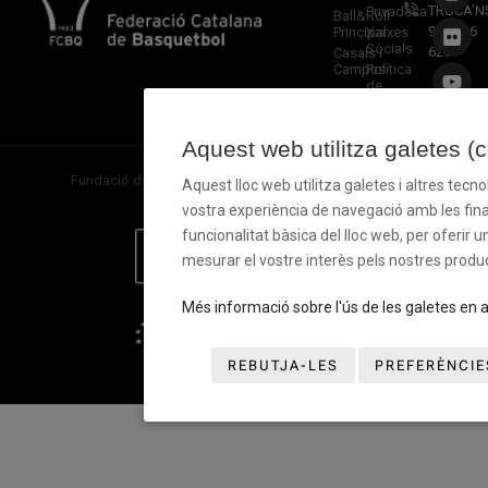
TRUCA’N
Privadesa
Ball&Roll
933 966
Principal
Xarxes
Socials
620
Casals i
Campus
Política
de
Cookies
Aquest web utilitza galetes (
Fundació del Bàsquet Català. Tots els drets reservats ©
Aquest lloc web utilitza galetes i altres tecn
vostra experiència de navegació amb les final
funcionalitat bàsica del lloc web, per oferir u
mesurar el vostre interès pels nostres produc
Més informació sobre l'ús de les galetes en 
REBUTJA-LES
PREFERÈNCIE