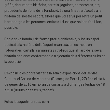
gràfic, documents històrics, cartells, joguines, samarretes, etc,
procedents del fons de la Fundació, és una finestra d’accés a la
història del nostre esport, alhora que vol servir per retre un petit
homenatge a les persones, entitats i clubs que ho han fet, i fan,
possible.
Per la seva banda, i de forma prou significativa, hi ha un espai
dedicat a la història del bàsquet manresà, on es mostren
fotografies, cartells, samarretes i trofeus que al llarg de la seva
història han anat conformant la trajectòria dels diferents clubs de
la població.
L'exposició es podrà visitar a la sala d'exposicions del Centre
Cultural el Casino de Manresa (Passeig de Pere III, 27) fins el dia 6
de gener de 2016 en horari de dimarts a diumenge i festius de 18
a 21h (dilluns no festius, tancat).
Fotos: basquetmanresa.com