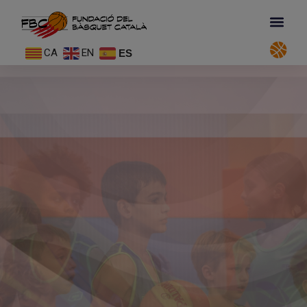
CA
EN
ES