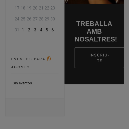
17
18
19
20
21
22
23
24
25
26
27
28
29
30
TREBALLA
31
1
2
3
4
5
6
AMB
NOSALTRES!
INSCRIU-
6
EVENTOS PARA
TE
AGOSTO
Sin eventos