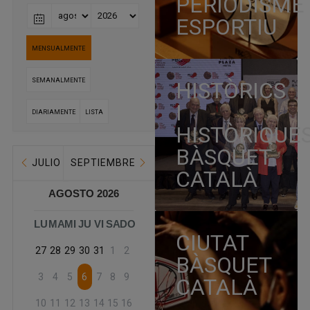
PERIODISME
ESPORTIU
MENSUALMENTE
SEMANALMENTE
HISTÒRICS
I
DIARIAMENTE
LISTA
HISTÒRIQUE
BÀSQUET
JULIO
SEPTIEMBRE
CATALÀ
AGOSTO 2026
LU
MA
MI
JU
VI
SA
DO
CIUTAT
27
28
29
30
31
1
2
BÀSQUET
3
4
5
6
7
8
9
CATALÀ
10
11
12
13
14
15
16