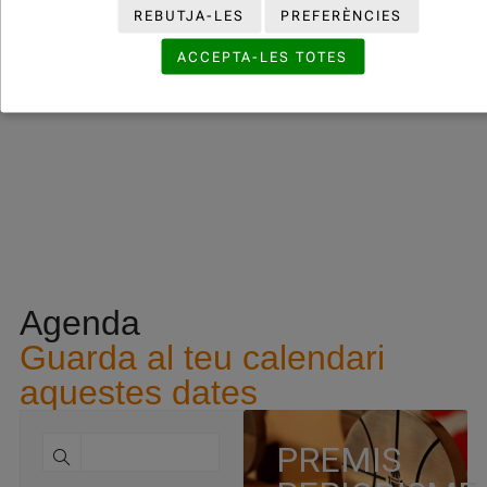
REBUTJA-LES
PREFERÈNCIES
ANAR A L'ARXIU HISTÒRIC
ACCEPTA-LES TOTES
Agenda
Guarda al teu calendari
aquestes dates
PREMIS