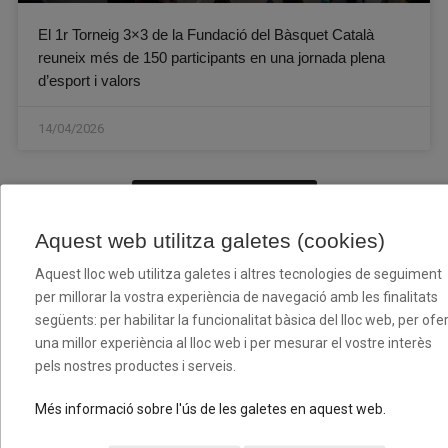
El 1r Torneig 3×3 de la Fundació del Bàsquet Català
reuneix més de 150 participants en una jornada plena
d’esport i valors
14/04/2026
+ NOTÍCIES
Aquest web utilitza galetes (cookies)
Aquest lloc web utilitza galetes i altres tecnologies de seguiment
per millorar la vostra experiència de navegació amb les finalitats
següents: per habilitar la funcionalitat bàsica del lloc web, per ofer
una millor experiència al lloc web i per mesurar el vostre interès
pels nostres productes i serveis.
Més informació sobre l'ús de les galetes en aquest web.
Arxiu Històric​ i Museu