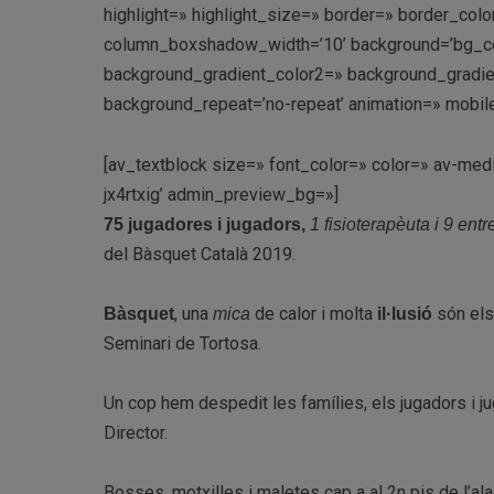
highlight=» highlight_size=» border=» border_c
column_boxshadow_width=’10’ background=’bg_co
background_gradient_color2=» background_gradient_
background_repeat=’no-repeat’ animation=» mobile
[av_textblock size=» font_color=» color=» av-med
jx4rtxig’ admin_preview_bg=»]
75 jugadores i jugadors,
1 fisioterapèuta i 9 ent
del Bàsquet Català 2019.
, una
de calor i molta
són els
Bàsquet
mica
il·lusió
Seminari de Tortosa.
Un cop hem despedit les famílies, els jugadors i ju
Director.
Bosses, motxilles i maletes cap a al 2n pis de l’a