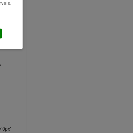
rveis.
»
lor’
»
’0px’