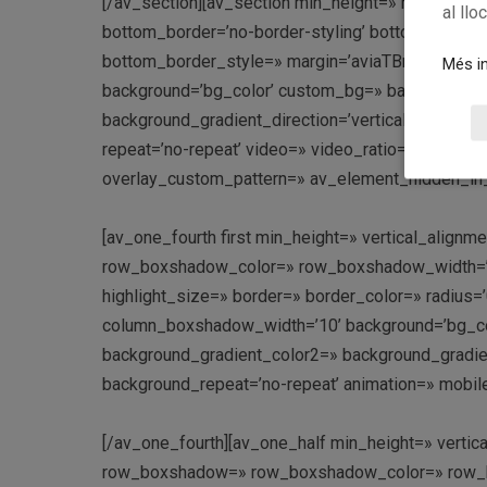
[/av_section][av_section min_height=» min_height
al llo
bottom_border=’no-border-styling’ bottom_borde
bottom_border_style=» margin=’aviaTBmargin’ cu
Més in
background=’bg_color’ custom_bg=» background_g
background_gradient_direction=’vertical’ src=» att
repeat=’no-repeat’ video=» video_ratio=’16:9′ over
overlay_custom_pattern=» av_element_hidden_in_e
[av_one_fourth first min_height=» vertical_ali
row_boxshadow_color=» row_boxshadow_width=’10’ 
highlight_size=» border=» border_color=» radi
column_boxshadow_width=’10’ background=’bg_co
background_gradient_color2=» background_gradient_
background_repeat=’no-repeat’ animation=» mobile
[/av_one_fourth][av_one_half min_height=» verti
row_boxshadow=» row_boxshadow_color=» row_box