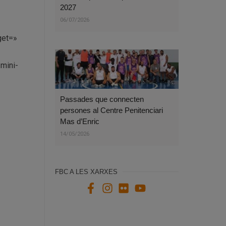
2027
06/07/2026
get=»
-mini-
Passades que connecten
persones al Centre Penitenciari
Mas d’Enric
14/05/2026
FBC A LES XARXES