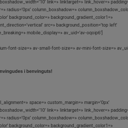
shadow_width=’10’ link=» linktarget=» link_hover=» padding=
olor=» radius=’0px’ column_boxshadow=» column_boxshadow_col
lor’ background_color=» background_gradient_color1=»
direction=’vertical’ src=» background_position=’top left’
e_breaking=» mobile_display=» av_uid=’av-oqoip6′]
ium-font-size=» av-small-font-size=» av-mini-font-size=» av_ui
nvingudes i benvinguts!
ical_alignment=» space=» custom_margin=» margin=’0px’
shadow_width=’10’ link=» linktarget=» link_hover=» padding=
olor=» radius=’0px’ column_boxshadow=» column_boxshadow_col
lor’ background_color=» background_gradient_color1=»