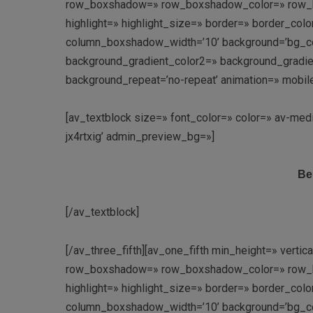
row_boxshadow=» row_boxshadow_color=» row_box
highlight=» highlight_size=» border=» border_c
column_boxshadow_width=’10’ background=’bg_co
background_gradient_color2=» background_gradient_
background_repeat=’no-repeat’ animation=» mobil
[av_textblock size=» font_color=» color=» av-med
jx4rtxig’ admin_preview_bg=»]
Be
[/av_textblock]
[/av_three_fifth][av_one_fifth min_height=» vert
row_boxshadow=» row_boxshadow_color=» row_box
highlight=» highlight_size=» border=» border_c
column_boxshadow_width=’10’ background=’bg_co