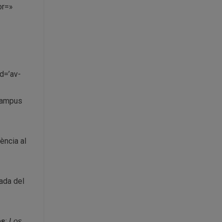
or=»
d=’av-
Campus
ència al
rada del
:
es
Los