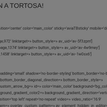
 A TORTOSA!
on=’center’ color=’main_color’ sticky=’aviaTBsticky’ mobile=’d
e,972′ linktarget=» button_style=» av_uid=’av-5f3zpm’]
page,1374′ linktarget=» button_style=» av_uid=’av-4w9mey’]
e,1458′ linktarget=» button_style=» av_uid=’av-1w0sx6′]
padding=’small’ shadow=’no-border-styling’ bottom_border=’no-
′ bottom_border_diagonal_direction=» bottom_border_style=»
ustom_arrow_bg=» id=» color=’main_color’ background=’bg_col
ound_gradient_color2=» background_gradient_direction=’vertic
ition=’top left’ repeat=’no-repeat’ video=» video_ratio=’16:9′
ttern=» overlay_custom_pattern=» av_element_hidden_in_editor=