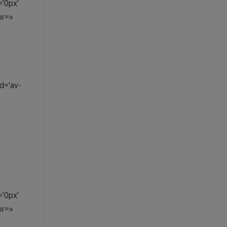
’0px’
or=»
d=’av-
’0px’
or=»