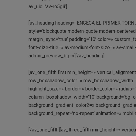
av_uid=’av-ro5gii’]
[av_heading heading=’ ENGEGA EL PRIMER TORN A TO
style=’blockquote modern-quote modern-centered
margin_sync=’true’ padding=’10’ color=» custom_fo
font-size-title=» av-medium-font-size=» av-small-
admin_preview_bg=»][/av_heading]
[av_one_fifth first min_height=» vertical_align
row_boxshadow_color=» row_boxshadow_width=’10’ 
highlight_size=» border=» border_color=» radi
column_boxshadow_width=’10’ background=’bg_co
background_gradient_color2=» background_gradient_
background_repeat=’no-repeat’ animation=» mobil
[/av_one_fifth][av_three_fifth min_height=» vert