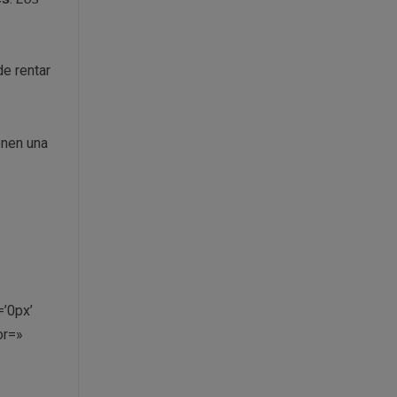
de rentar
ónen una
’0px’
or=»