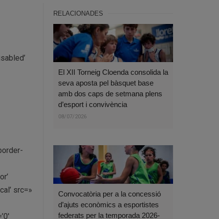
RELACIONADES
isabled’
El XII Torneig Cloenda consolida la
seva aposta pel bàsquet base
amb dos caps de setmana plens
d’esport i convivència
08/07/2026
border-
or’
al’ src=»
Convocatòria per a la concessió
d’ajuts econòmics a esportistes
federats per la temporada 2026-
’0′