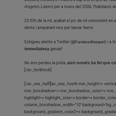
per a noies del 2006, l’habitació 
Angeles Lakers
23:53h de la nit, acabat el joc de nit consistent en 
dents i preparant-nos per tancar llums.
Estigueu atents a Twitter (
) i a 
@FundacioBasquet
genial!
immediatesa
No ens perdeu la pista,
això només ha fet que 
[/av_textblock]
[/av_one_half][av_one_fourth min_height=» verti
row_boxshadow=» row_boxshadow_color=» row_box
highlight=» highlight_size=» border=» border_c
column_boxshadow_width=’10’ background=’bg_co
background_gradient_color2=» background_gradient_