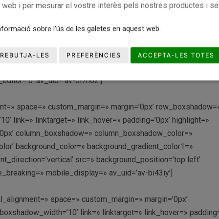
_px=’500px’ padding=’no-padding’ shadow=’no-border-styling’
c web i per mesurar el vostre interès pels nostres productes i se
r_diagonal_color=’#333333′ bottom_border_diagonal_direction=
stom_margin=’20px,0px’ custom_arrow_bg=» id=» color=’main_co
formació sobre l'ús de les galetes en aquest web.
radient_color1=» background_gradient_color2=»
achment=» attachment_size=» attach=’scroll’ position=’top left’
REBUTJA-LES
PREFERÈNCIES
ACCEPTA-LES TOTES
lay_opacity=’0.5′ overlay_color=» overlay_pattern=»
ditor=’0′ av_uid=’av-di7h62′]
gnment=» space=» custom_margin=» margin=’0px’ row_boxshadow=
link=» linktarget=» link_hover=» padding=’0px’ highlight=»
us=’0px’ column_boxshadow=» column_boxshadow_color=»
lor’ background_color=» background_gradient_color1=»
direction=’vertical’ src=» background_position=’top left’
_breaking=» mobile_display=» av_uid=’av-bi43iy’]
cal_alignment=» space=» custom_margin=» margin=’0px’
shadow_width=’10’ link=» linktarget=» link_hover=» padding=