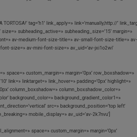
RTOSA!’ tag=’h1′ link_apply=» link=’manually,http://’ link_tar
’ size=» subheading_active=» subheading_size=’15’ margin=»
nt=» av-medium-font-size-title=» av-small-font-size-title=» av
font-size=» av-mini-font-size=» av_uid=’av-jxi1o2wi’
ment=» space=» custom_margin=» margin=’0px’ row_boxshadow=»
link=» linktarget=» link_hover=» padding=’0px’ highlight=»
us=’0px’ column_boxshadow=» column_boxshadow_color=»
lor’ background_color=» background_gradient_color1=»
direction=’vertical’ src=» background_position=’top left’
e_breaking=» mobile_display=» av_uid=’av-2k7nvu’]
ical_alignment=» space=» custom_margin=» margin=’0px’