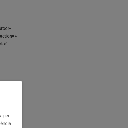
order-
ection=»
lor’
p=’large’
uid=’av-
: per
iència