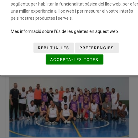
següents: per habilitar la funcionalitat bàsica del lloc web, per ofer
una millor experiència al lloc web i per mesurar el vostre interès
pels nostres productes i serveis.
Més informació sobre l'ús de les galetes en aquest web.
Convocatòria per a la concessió d’ajuts econòmics a
REBUTJA-LES
PREFERÈNCIES
esportistes federats per la temporada 2026-2027
06/07/2026
ACCEPTA-LES TOTES