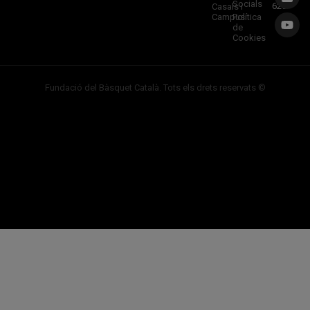
Socials
620
Casals i
Campus
Política
de
Cookies
Fundació del Bàsquet Català. Tots els drets reservats ©