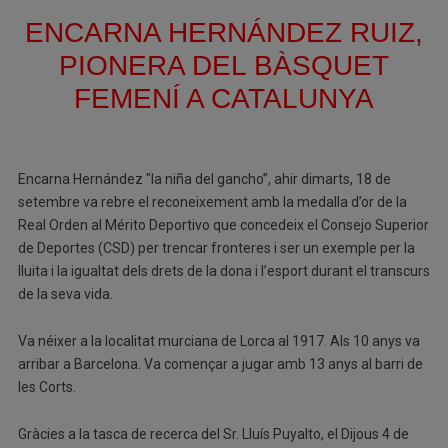
ENCARNA HERNÁNDEZ RUIZ,
PIONERA DEL BÀSQUET
FEMENÍ A CATALUNYA
Encarna Hernández "la niña del gancho’’, ahir dimarts, 18 de
setembre va rebre el reconeixement amb la medalla d’or de la
Real Orden al Mérito Deportivo que concedeix el Consejo Superior
de Deportes (CSD) per trencar fronteres i ser un exemple per la
lluita i la igualtat dels drets de la dona i l’esport durant el transcurs
de la seva vida.
Va néixer a la localitat murciana de Lorca al 1917. Als 10 anys va
arribar a Barcelona. Va començar a jugar amb 13 anys al barri de
les Corts.
Gràcies a la tasca de recerca del Sr. Lluís Puyalto, el Dijous 4 de