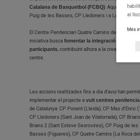
habili
. Aquesta jornad
Catalana de Basquetbol (FCBQ)
al llo
Puig de les Basses, CP Lledoners i a La Model.
Més in
El Centre Penitenciari Quatre Camins de La Roca de
iniciativa busca
fomentar la integració social, la
, contribuint alhora a la creació d’un 
participants
centre.
Les accions realitzades fins a dia d’avui han perm
implementar el projecte a
vuit centres penitencia
de Catalunya: CP Ponent (Lleida), CP Mas d’Enric (
CP Lledoners (Sant Joan de Vilatorrada), CP Brians
Brians 2 (Sant Esteve Sesrovires), CP Puig de les
Basses (Figueres), CP Quatre Camins (La Roca del 