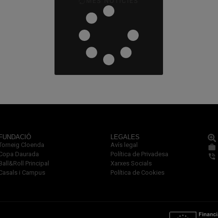
MÉS NOTÍCIES
FUNDACIÓ
LEGALES
Torneig Cloenda
Avís legal
Copa Daurada
Política de Privadesa
Ball&Roll Principal
Xarxes Socials
Casals i Campus
Política de Cookies