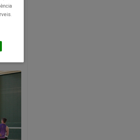
iència
s al CP
rveis.
dins del