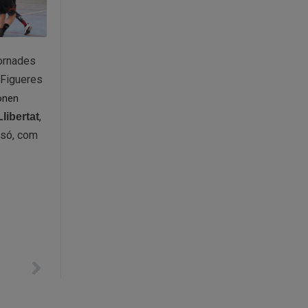
jornades
 Figueres
onen
,
libertat
resó, com