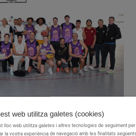
est web utilitza galetes (cookies)
 aquest dimarts 3 de febrer, una nova jornada per posar en valor e
t lloc web utilitza galetes i altres tecnologies de seguiment per
r interns, que van lluir la simbòlica samarreta del CB Llibertat, v
rar la vostra experiència de navegació amb les finalitats següents
 membres de la
i la
Fundació del Bàsquet Català (FBC)
Federa