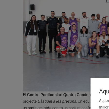
Aqu
El
va acollir,
Centre Penitenciari Quatre Camins
Aques
projecte
. Un equip format pe
Bàsquet a les presons
millo
un partit amistós contra un conjunt configurat per