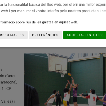
tar la funcionalitat bàsica del lloc web, per oferir una millor exper
a arriba després de la bona rebuda de les tres anteriors trobade
c web i per mesurar el vostre interès pels nostres productes i se
formació sobre l'ús de les galetes en aquest web.
l Vallès està inclòs dins del projecte
. La
Bàsquet a les presons
 cooperació i la millora del benestar físic i emocional dels
REBUTJA-LES
PREFERÈNCIES
ACCEPTA-LES TOTES
entorn penitenciari més positiu a través de la pràctica del bàsquet 
ès
d’arreu
ris
Tarragona),
 1 i CP
Vallès) i