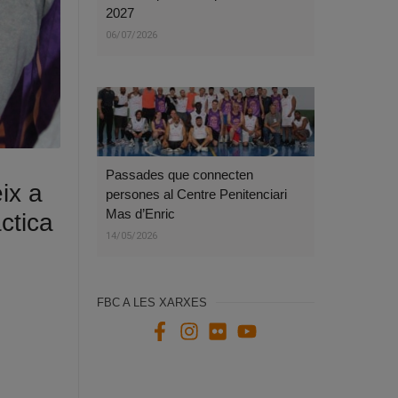
2027
06/07/2026
Passades que connecten
ix a
persones al Centre Penitenciari
Mas d’Enric
ctica
14/05/2026
FBC A LES XARXES