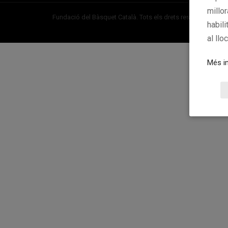
millo
Fundació del Bàsquet Català. Tots els drets reservats ©
habili
al llo
Més in