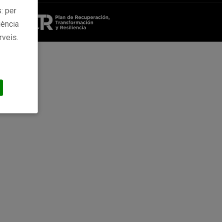
: per
iència
rveis.